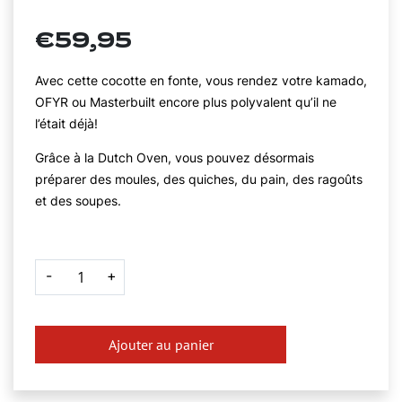
€
59,95
Avec cette cocotte en fonte, vous rendez votre kamado,
OFYR ou Masterbuilt encore plus polyvalent qu’il ne
l’était déjà!
Grâce à la Dutch Oven, vous pouvez désormais
préparer des moules, des quiches, du pain, des ragoûts
et des soupes.
quantité
-
+
de
Marmite
en
Fonte
7
Ajouter au panier
L
(Dutch
Oven)