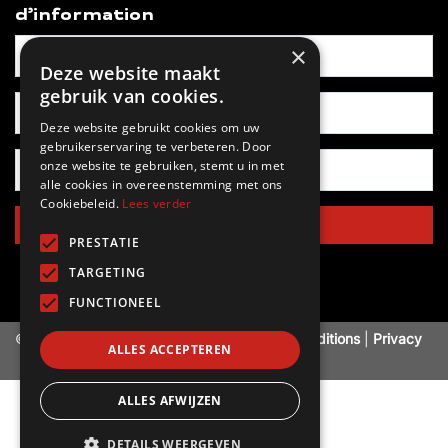
d’information
×
Deze website maakt
gebruik van cookies.
Deze website gebruikt cookies om uw
gebruikerservaring te verbeteren. Door
onze website te gebruiken, stemt u in met
alle cookies in overeenstemming met ons
Cookiebeleid.
Lees verder
S'inscrire
PRESTATIE
TARGETING
FUNCTIONEEL
© 2015-2021 Kamado BBQ B.V.
Terms & Conditions
|
Privacy
ALLES ACCEPTEREN
Policy
ALLES AFWIJZEN
DETAILS WEERGEVEN