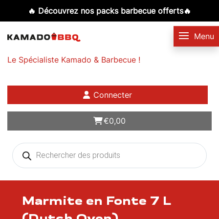
🔥 Découvrez nos packs barbecue offerts🔥
Le Spécialiste Kamado & Barbecue !
Connecter
€
0,00
Products
search
Marmite en Fonte 7 L
(Dutch Oven)