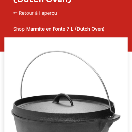
Retour à l'aperçu
Shop
Marmite en Fonte 7 L (Dutch Oven)