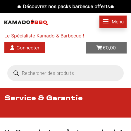
🔥 Découvrez nos packs barbecue offerts🔥
Le Spécialiste Kamado & Barbecue !
Connecter
€
0,00
Products
search
Service & Garantie