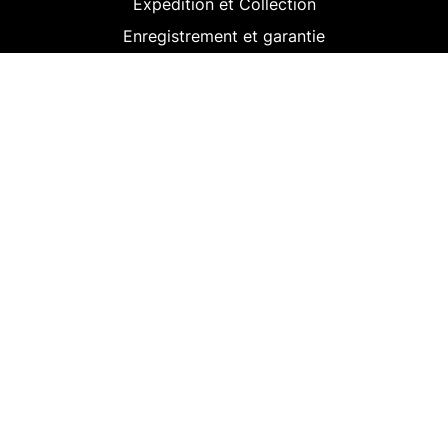
Expédition et Collection
Enregistrement et garantie
Retour
Paiement
Conseil et Assistance
Fiches Techniques
Suivez-nous
Inscrivez-vous à notre bulletin
d’information