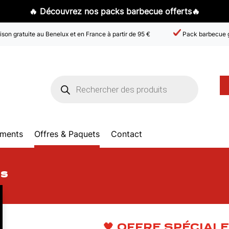
🔥 Découvrez nos packs barbecue offerts🔥
ison gratuite au Benelux et en France à partir de 95 €
Pack barbecue g
Products
search
ments
Offres & Paquets
Contact
es
🖤 OFFRE SPÉCIALE 