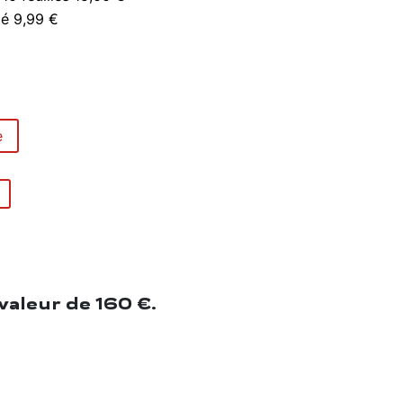
é 9,99 €
e
valeur de 160 €.