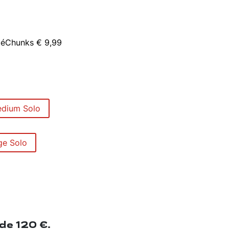
méChunks € 9,99
edium Solo
ge Solo
de 120 €.